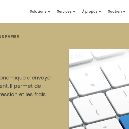
Solutions
Services
À propos
Soutien
S PAPIER
conomique d’envoyer
nt. Il permet de
ssion et les frais