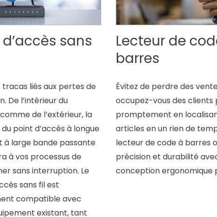
t d’accès sans
Lecteur de cod
barres
s tracas liés aux pertes de
Évitez de perdre des vente
. De l’intérieur du
occupez-vous des clients 
comme de l’extérieur, la
promptement en localisan
 du point d’accès à longue
articles en un rien de temp
t à large bande passante
lecteur de code à barres o
a à vos processus de
précision et durabilité ave
er sans interruption. Le
conception ergonomique p
ccès sans fil est
ent compatible avec
uipement existant, tant