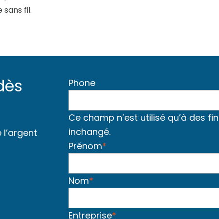
e sans fil.
dès
Phone
Ce champ n’est utilisé qu’à des fin
inchangé.
l’argent
Prénom
*
Nom
*
Entreprise
*