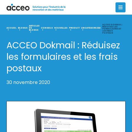
ACCEO DOKMAIL :
ARTICLES
RÉDUISEZ LES
ACCUEIL
BLOGUE
DE
CONSEILS
NOUVELLES
PRODUIT
UNCATEGORIZED
FORMULAIRES ET
BLOGUE
LES FRAIS
POSTAUX
ACCEO Dokmail : Réduisez
les formulaires et les frais
postaux
30 novembre 2020