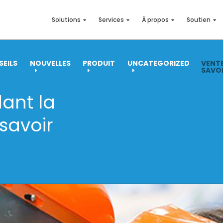
Solutions
Services
À propos
Soutien
EILS
NOUVELLES
PRODUIT
UNCATEGORIZED
VENTE
SAVO
ant la
savoir